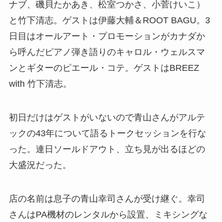
ナブ、磯貝たかあき、松室つかさ、小菅けいこ）
と竹下清志。ゲストは伊藤大輔＆ROOT BAGU。3
日目はオールアート・プロモーションがカナダか
ら呼んだピアノ弾き語りのキャロル・ウェルスマ
ンとギターのピエール・コテ。ゲストはBREEZ
with 竹下清志。
初日だけはゲストがいないので青山さんがアルテ
ックの43年について語るトークセッションを行な
った。連日ソールドアウト、立ち見が出るほどの
大盛況だった。
店の名前は息子の青山幸司さんが受け継ぐ。幸司
さんはPA機材のレンタルから設置、ミキシングな