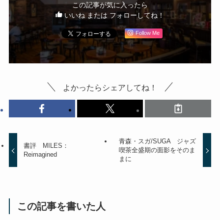
この記事が気に入ったら
いいね または フォローしてね！
Follow Me
よかったらシェアしてね！
青森・スガ/SUGA ジャズ
書評 MILES：
喫茶全盛期の面影をそのま
Reimagined
まに
この記事を書いた人