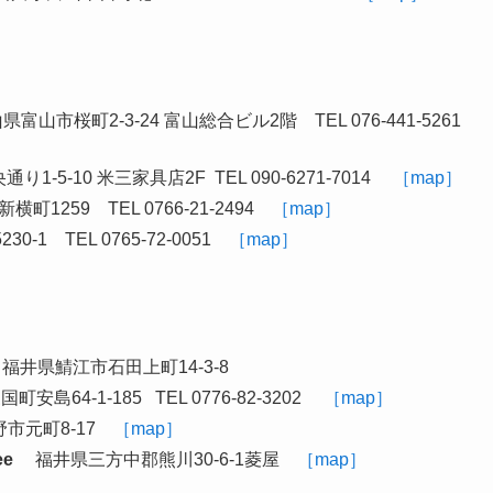
山市桜町2-3-24 富山総合ビル2階 TEL 076-441-5261
5-10 米三家具店2F TEL 090-6271-7014
［map］
1259 TEL 0766-21-2494
［map］
 TEL 0765-72-0051
［map］
井県鯖江市石田上町14-3-8
64-1-185 TEL 0776-82-3202
［map］
市元町8-17
［map］
e
福井県三方中郡熊川30-6-1菱屋
［map］