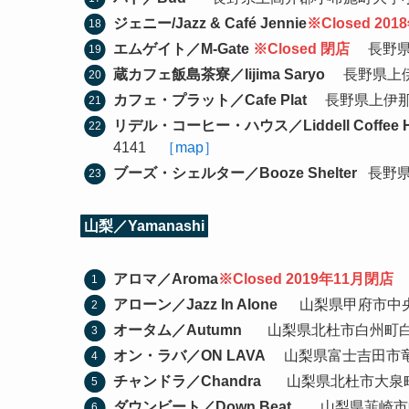
ジェニー/Jazz & Café Jennie
※Closed 20
エムゲイト／M-Gate
※Closed 閉店
長野県
蔵カフェ飯島茶寮／Iijima Saryo
長野県上伊那郡
カフェ・プラット／Cafe Plat
長野県上伊那郡箕輪
リデル・コーヒー・ハウス／Liddell Coffee H
4141
［map］
ブーズ・シェルター／Booze Shelter
長野県上
山梨／Yamanashi
アロマ／Aroma
※Closed 2019年11月閉店
山
アローン／Jazz In Alone
山梨県甲府市中央町4-3
オータム／Autumn
山梨県北杜市白州町白須101
オン・ラバ／ON LAVA
山梨県富士吉田市竜ヶ丘1
チャンドラ／Chandra
山梨県北杜市大泉町西井出8
ダウンビート／Down Beat
山梨県韮崎市中央町3