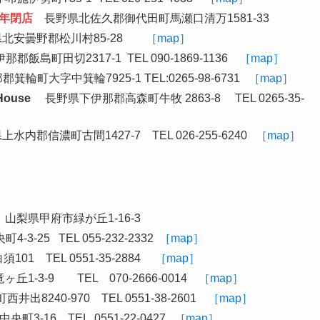
18年閉店
長野県北佐久郡御代田町馬瀬口清万1581-33
北安曇野郡松川村85-28
［map］
飯島町田切2317-1 TEL 090-1869-1136
［map］
町大字中箕輪7925-1 TEL:0265-98-6731
［map］
ouse
長野県下伊那郡高森町牛牧 2863-8 TEL 0265-35-
水内郡信濃町古間1427-7 TEL 026-255-6240
［map］
梨県甲府市緑が丘1-16-3
-25 TEL 055-232-2332
［map］
 TEL 0551-35-2884
［map］
-3-9 TEL 070-2666-0014
［map］
240-970 TEL 0551-38-2601
［map］
-16 TEL 0551-22-0427
［map］