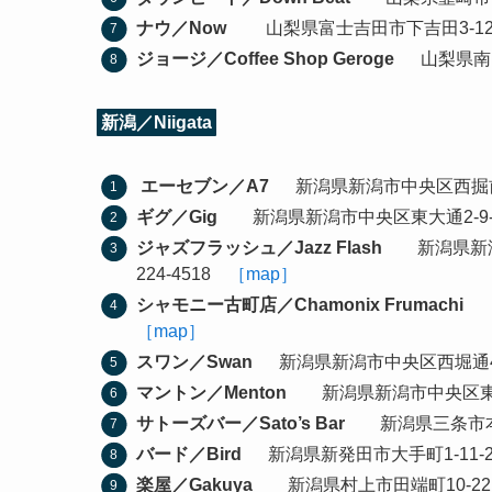
ナウ／Now
山梨県富士吉田市下吉田3-12-55 
ジョージ／Coffee Shop Geroge
山梨県南アルプ
新潟／Niigata
エーセブン／A7
新潟県新潟市中央区西掘前通3-
ギグ／Gig
新潟県新潟市中央区東大通2-9-5 T
ジャズフラッシュ／Jazz Flash
新潟県新潟市
224-4518
［map］
シャモニー古町店／Chamonix Frumachi
新
［map］
スワン／Swan
新潟県新潟市中央区西堀通4-819
マントン／Menton
新潟県新潟市中央区東大通1-
サトーズバー／Sato’s Bar
新潟県三条市本町2-2
バード／Bird
新潟県新発田市大手町1-11-2 TE
楽屋／Gakuya
新潟県村上市田端町10-22 難波