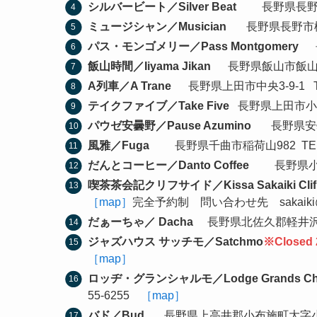
シルバービート／Silver Beat
長野県長野市金箱
ミュージシャン／Musician
長野県長野市権堂町1
パス・モンゴメリー／Pass Montgomery
長野
飯山時間／Iiyama Jikan
長野県飯山市飯山297-
A列車／A Trane
長野県上田市中央3-9-1 TEL 
テイクファイブ／Take Five
長野県上田市小泉98
パウゼ安曇野／Pause Azumino
長野県安曇野市
風雅／Fuga
長野県千曲市稲荷山982 TEL 0
だんとコーヒー／Danto Coffee
長野県小諸市
喫茶茶会記クリフサイド／Kissa Sakaiki Clif
［map］
完全予約制 問い合わせ先 sakaiki@mo
だぁーちゃ／ Dacha
長野県北佐久郡軽井沢町追分
ジャズハウス サッチモ／Satchmo
※Closed
［map］
ロッヂ・グランシャルモ／Lodge Grands C
55-6255
［map］
バド／Bud
長野県上高井郡小布施町大字小布施伊勢