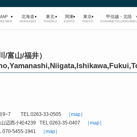
AP
北海道
東北
関東
東京
甲信越・北陸
ARS MAP
HOKKAIDO
TOHOKU
KANTO
TOKYO
KOSHINETSU,HOKURIK
川/富山/福井）
,Yamanashi,Niigata,Ishikawa,Fukui,
 TEL 0263-33-0505
［map］
西小松4239 TEL 0263-35-0407
［map］
0-5455-1941
［map］