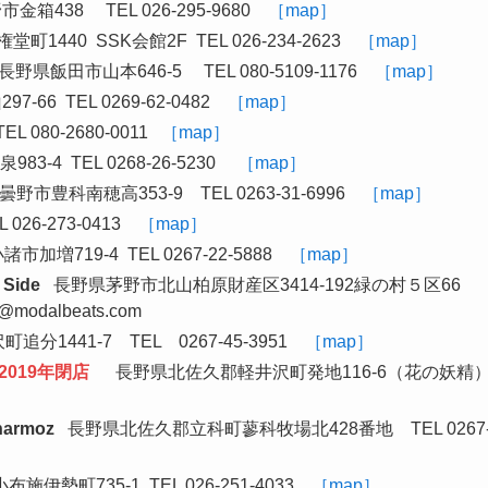
438 TEL 026-295-9680
［map］
440 SSK会館2F TEL 026-234-2623
［map］
県飯田市山本646-5 TEL 080-5109-1176
［map］
66 TEL 0269-62-0482
［map］
080-2680-0011
［map］
3-4 TEL 0268-26-5230
［map］
豊科南穂高353-9 TEL 0263-31-6996
［map］
26-273-0413
［map］
加増719-4 TEL 0267-22-5888
［map］
 Side
長野県茅野市北山柏原財産区3414-192緑の村５区66
dalbeats.com
1441-7 TEL 0267-45-3951
［map］
 2019年閉店
長野県北佐久郡軽井沢町発地116-6（花の妖精
harmoz
長野県北佐久郡立科町蓼科牧場北428番地 TEL 0267
町735-1 TEL 026-251-4033
［map］