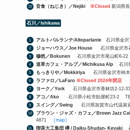
音食（ねじき）／Nejiki
※Closed
新潟県長
石川／Ishikawa
アルトパルランテ
/
Altoparlante
石川県金沢市彦
ジョーハウス／Joe House
石川県金沢市石引2-7
穆然／Bokunen
石川県金沢市尾山町6-22 TE
道草カフェ・アルプ／Michikusa Alp
石川県金
もっきりや／Mokkiriya
石川県金沢市柿木畠3-6
ラファロ／LaFaro
※Closed 2024年閉店
ヨーク／York
石川県金沢市香林坊2-12-33 T
アコ／Ako
石川県小松市飴屋町23-2 TEL 0
スイング／Swing
石川県加賀市山代温泉通り31-
ブラウン・ジャズ・カフェ／Brown Jazz Caf
4871
［map］
喫茶大工集団 欅 / Daiku-Shudan- Keyaki
石川