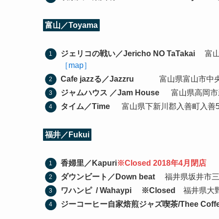
富山／Toyama
ジェリコの戦い／Jericho NO TaTakai
富山県富
［map］
Cafe jazzる／Jazzru
富山県富山市中央通り1-
ジャムハウス
／Jam House
富山県高岡市新横町
タイム／Time
富山県下新川郡入善町入善5230-1
福井／Fukui
香婦里／Kapuri
※Closed 2018年4月閉店
福
ダウンビート／Down beat
福井県坂井市三国町安島
ワハンピ / Wahaypi
※Closed
福井県大野
ジーコーヒー自家焙煎ジャズ喫茶/Thee Coffe