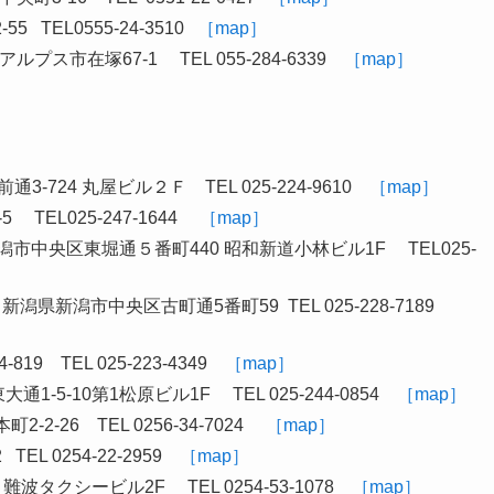
TEL0555-24-3510
［map］
ス市在塚67-1 TEL 055-284-6339
［map］
724 丸屋ビル２Ｆ TEL 025-224-9610
［map］
EL025-247-1644
［map］
中央区東堀通５番町440 昭和新道小林ビル1F TEL025-
潟県新潟市中央区古町通5番町59 TEL 025-228-7189
 TEL 025-223-4349
［map］
5-10第1松原ビル1F TEL 025-244-0854
［map］
-26 TEL 0256-34-7024
［map］
L 0254-22-2959
［map］
タクシービル2F TEL 0254-53-1078
［map］