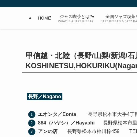
ジャズ喫茶とは?
全国ジャズ喫茶M
HOME
WHAT IS A JAZZ KISSA?
JAZZ KISSAS & JAZZ B
甲信越・北陸（長野/山梨/新潟/石
KOSHINETSU,HOKURIKU(Nagano
長野／Nagano
エオンタ／Eonta
長野県松本市大手4丁目9−7
884（ハヤシ）／Hayashi
長野県松本市里山辺
アンの店
長野県松本市梓川梓459 TEL 07