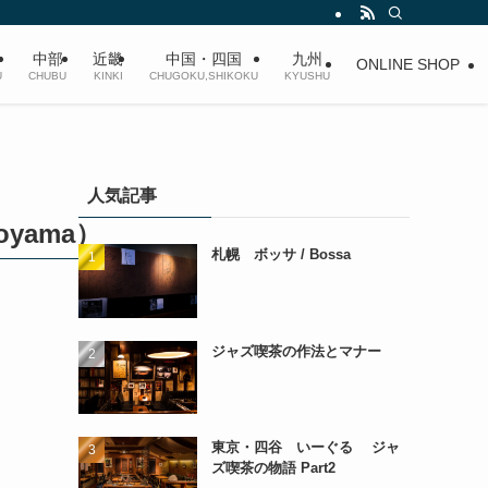
中部
近畿
中国・四国
九州
ONLINE SHOP
U
CHUBU
KINKI
CHUGOKU,SHIKOKU
KYUSHU
人気記事
Toyama）
札幌 ボッサ / Bossa
ジャズ喫茶の作法とマナー
東京・四谷 いーぐる ジャ
ズ喫茶の物語 Part2