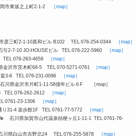
岡市東坂之上町2-1-2
［map］
三町2-1-10真和ビル B102 TEL 076-254-0344
［map］
-10 JO-HOUSEビル TEL 076-222-5960
［map］
L 076-263-4658
［map］
沢市茨木町68-5 TEL 070-5271-0761
［map］
 TEL 076-231-0096
［map］
石川県金沢市片町1-11-58億年ビル６F ［map］
EL 076-262-2612
［map］
761-23-1306
［map］
4 楽歩館1F TEL 0761-77-5772
［map］
e
石川県加賀市山代温泉桔梗ヶ丘1-11-1 TEL 0761-76-
県白山市吉野北24 TEL 076-255-5878
［map］