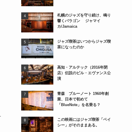
札幌のジャズを守り続け、鳴り
響くパラゴン ジャマイ
カ/Jamaica
ジャズ喫茶はいつからジャズ喫
茶になったのか
高知・アルテック（2016年閉
店）伝説のビル・エヴァンス公
演
青森 ブルーノート 1960年創
業、日本で初めて
）
「BlueNote」を名乗る？
-
この映画にはジャズ喫茶「ベイ
シー」がそのままある。