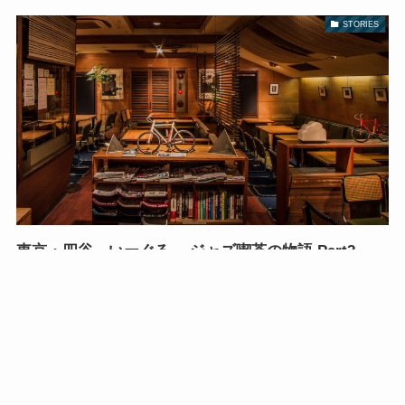
STORIES
東京・四谷 いーぐる ジャズ喫茶の物語 Part2
全国ジ
ジャズ
甲信
メニュ
ャズ喫
中国・
ONLINE
HOME
喫茶と
北海道
東北
関東
東京
越・北
中部
近畿
九州
ー
茶
四国
SHOP
は?
陸
MAP
STORIES