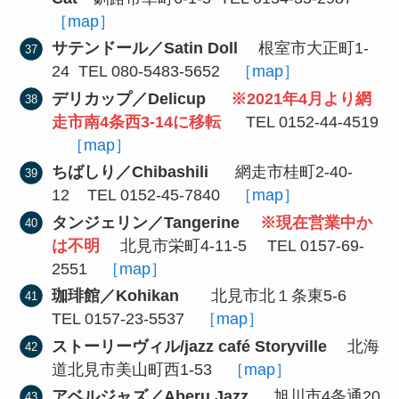
［map］
サテンドール／Satin Doll
根室市大正町1-
24 TEL 080-5483-5652
［map］
デリカップ／Delicup
※2021年4月より網
走市南4条西3-14に移転
TEL 0152-44-4519
［map］
ちばしり／Chibashili
網走市桂町2-40-
12 TEL 0152-45-7840
［map］
タンジェリン／Tangerine
※現在営業中か
は不明
北見市栄町4-11-5 TEL 0157-69-
2551
［map］
珈琲館／Kohikan
北見市北１条東5-6
TEL 0157-23-5537
［map］
ストーリーヴィル/jazz café Storyville
北海
道北見市美山町西1-53
［map］
アベルジャズ／Aberu Jazz
旭川市4条通20