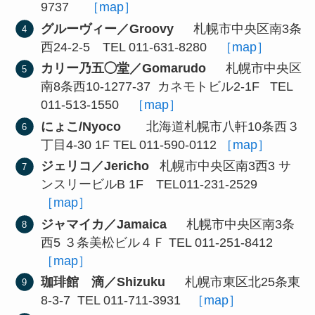
9737
［map］
グルーヴィー／Groovy
札幌市中央区南3条
西24-2-5 TEL 011-631-8280
［map］
カリー乃五◯堂／Gomarudo
札幌市中央区
南8条西10-1277-37 カネモトビル2-1F TEL
011-513-1550
［map］
にょこ/Nyoco
北海道札幌市八軒10条西３
丁目4-30 1F TEL 011-590-0112
［map］
ジェリコ／Jericho
札幌市中央区南3西3 サ
ンスリービルB 1F TEL011-231-2529
［map］
ジャマイカ／Jamaica
札幌市中央区南3条
西5 ３条美松ビル４Ｆ TEL 011-251-8412
［map］
珈琲館 滴／Shizuku
札幌市東区北25条東
8-3-7 TEL 011-711-3931
［map］