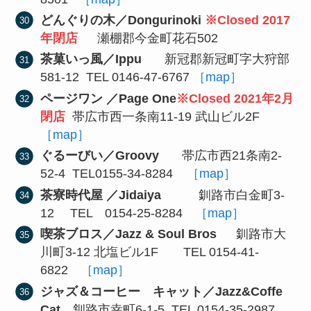
どんぐりの木／Dongurinoki
※Closed 2017
年閉店
瀬棚郡今金町花石502
茶菓いっ風／Ippu
新冠郡新冠町字大狩部
581-12 TEL 0146-47-6767
［map］
ページワン ／Page One
※Closed 2021年2月
閉店
帯広市西一条南11-19 武山ビル2F
［map］
ぐるーびい／Groovy
帯広市西21条南2-
52-4 TEL0155-34-8284
［map］
茶寮時代屋 ／Jidaiya
釧路市白金町3-
12 TEL 0154-25-8284
［map］
喫茶ブロス／Jazz & Soul Bros
釧路市大
川町3-12 北塩ビル1F TEL 0154-41-
6822
［map］
ジャズ＆コーヒー キャット／Jazz&Coffe
Cat
釧路市幸町6-1-5 TEL 0154-35-2987