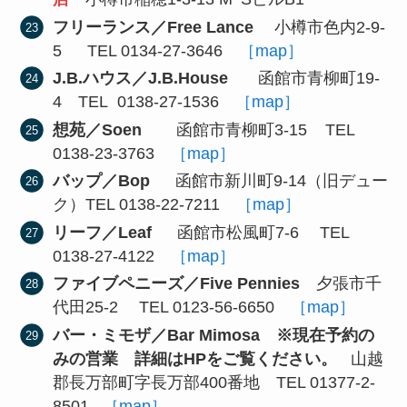
フリーランス／Free Lance
小樽市色内2-9-
5 TEL 0134-27-3646
［map］
J.B.ハウス／J.B.House
函館市青柳町19-
4 TEL 0138-27-1536
［map］
想苑／Soen
函館市青柳町3-15 TEL
0138-23-3763
［map］
バップ／Bop
函館市新川町9-14（旧デュー
ク）TEL 0138-22-7211
［map］
リーフ／Leaf
函館市松風町7-6 TEL
0138-27-4122
［map］
ファイブペニーズ／Five Pennies
夕張市千
代田25-2 TEL 0123-56-6650
［map］
バー・ミモザ／Bar Mimosa ※現在予約の
みの営業 詳細はHPをご覧ください。
山越
郡長万部町字長万部400番地 TEL 01377-2-
8501
［map］