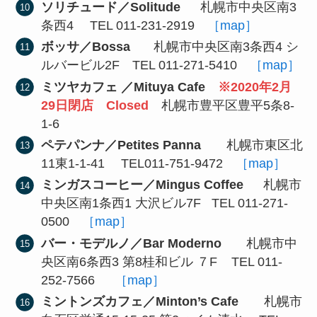
ソリチュード／Solitude
札幌市中央区南3
条西4 TEL 011-231-2919
［map］
ボッサ／Bossa
札幌市中央区南3条西4 シ
ルバービル2F TEL 011-271-5410
［map］
ミツヤカフェ ／Mituya Cafe
※2020年2月
29日閉店 Closed
札幌市豊平区豊平5条8-
1-6
ペテパンナ／Petites Panna
札幌市東区北
11東1-1-41 TEL011-751-9472
［map］
ミンガスコーヒー／Mingus Coffee
札幌市
中央区南1条西1 大沢ビル7F TEL 011-271-
0500
［map］
バー・モデルノ／Bar Moderno
札幌市中
央区南6条西3 第8桂和ビル ７F TEL 011-
252-7566
［map］
ミントンズカフェ／Minton’s Cafe
札幌市