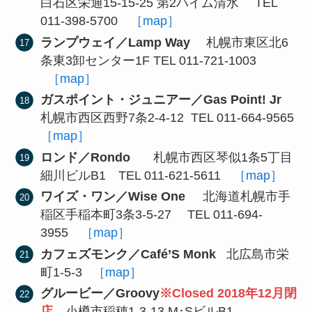
白石区栄通15-15-25 第2ハイム清水 TEL
011-398-5700
［map］
ランプウェイ／Lamp Way
札幌市東区北6
条東3卸センター1F TEL 011-721-1003
［map］
ガスポイント・ジュニアー／Gas Point! Jr
札幌市西区西野7条2-4-12 TEL 011-664-9565
［map］
ロンド／Rondo
札幌市西区琴似1条5丁目
細川ビルB1 TEL 011-621-5611
［map］
ワイズ・ワン／
Wise One
北海道札幌市手
稲区手稲本町3条3-5-27 TEL 011-694-
3955
［map］
カフェズモンク／Café’S Monk
北広島市栄
町1-5-3
［map］
グルービー／Groovy
※Closed 2018年12月閉
店
小樽市稲穂1-3-13 M･SビルB1