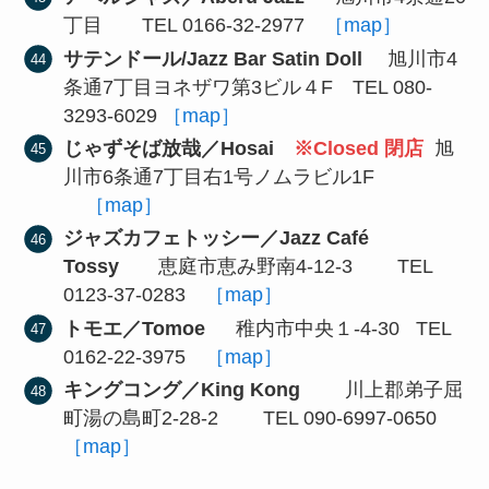
丁目 TEL 0166-32-2977
［map］
サテンドール/Jazz Bar Satin Doll
旭川市4
条通7丁目ヨネザワ第3ビル４F TEL 080-
3293-6029
［map］
じゃずそば放哉／Hosai
※Closed 閉店
旭
川市6条通7丁目右1号ノムラビル1F
［map］
ジャズカフェトッシー／Jazz Café
Tossy
恵庭市恵み野南4-12-3 TEL
0123-37-0283
［map］
トモエ／Tomoe
稚内市中央１-4-30 TEL
0162-22-3975
［map］
キングコング／King Kong
川上郡弟子屈
町湯の島町2-28-2 TEL 090-6997-0650
［map］