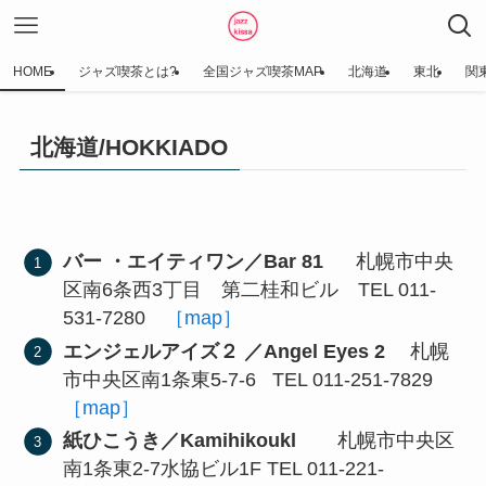
HOME
ジャズ喫茶とは?
全国ジャズ喫茶MAP
北海道
東北
関
北海道/HOKKIADO
バー ・エイティワン／Bar 81
札幌市中央
区南6条西3丁目 第二桂和ビル TEL 011-
531-7280
［map］
エンジェルアイズ２ ／Angel Eyes 2
札幌
市中央区南1条東5-7-6 TEL 011-251-7829
［map］
紙ひこうき／Kamihikoukl
札幌市中央区
南1条東2-7水協ビル1F TEL 011-221-